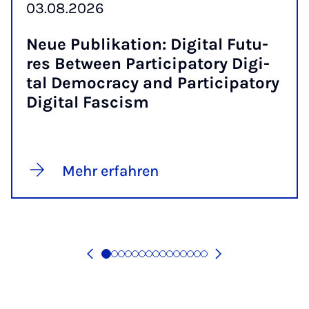
03.08.2026
Neue Pu­bli­ka­ti­on: Di­gi­tal Fu­tu­
res Bet­ween Par­ti­ci­pa­to­ry Di­gi­
tal De­mo­cra­cy and Par­ti­ci­pa­to­ry
Di­gi­tal Fa­s­cism
Mehr erfahren