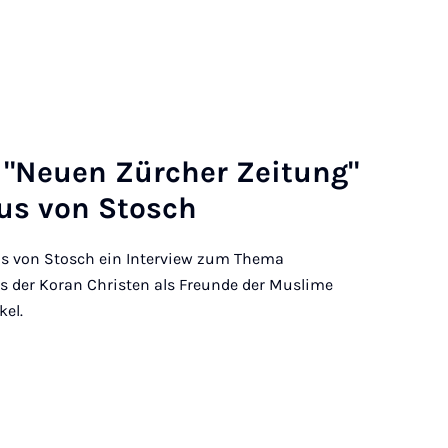
r "Neu­en Zür­cher Zei­tung"
aus von Stosch
aus von Stosch ein Interview zum Thema
s der Koran Christen als Freunde der Muslime
kel.