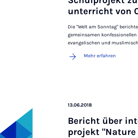
Schul­pro­jekt zu 
un­ter­richt von
Die "Welt am Sonntag" bericht
gemeinsamen konfessionellen R
evangelischen und muslimisc
Mehr erfahren
13.06.2018
Be­richt über in­t
pro­jekt "Na­ture