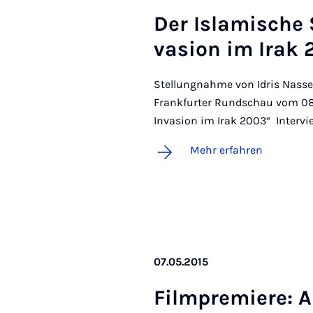
Der Is­la­mi­sche
va­si­on im Irak
Stellungnahme von Idris Nass
Frankfurter Rundschau vom 08.0
Invasion im Irak 2003“ Intervi
Mehr erfahren
07.05.2015
Film­pre­mie­re: