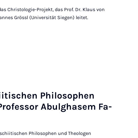
as Christologie-Projekt, das Prof. Dr. Klaus von
nes Grössl (Universität Siegen) leitet.
iti­schen Phi­lo­so­phen
ro­fes­sor Ab­ulg­ha­sem Fa­
schiitischen Philosophen und Theologen