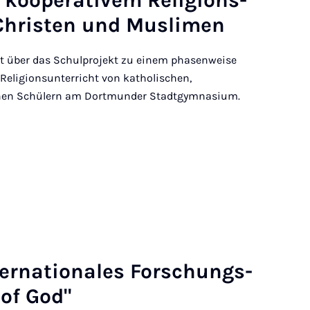
ko­ope­ra­ti­vem Re­li­gi­ons­
 Chris­ten und Mus­li­men
et über das Schulprojekt zu einem phasenweise
eligionsunterricht von katholischen,
hen Schülern am Dortmunder Stadtgymnasium.
er­na­ti­o­na­les For­schungs­
 of God"