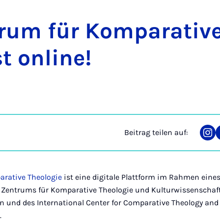
rum für Kom­pa­ra­ti­v
st on­line!
Beitrag teilen auf:
Tei
auf
Ins
rative Theologie
ist eine digitale Plattform im Rahmen ei
 Zentrums für Komparative Theologie und Kulturwissenschaf
n und des International Center for Comparative Theology and 
.