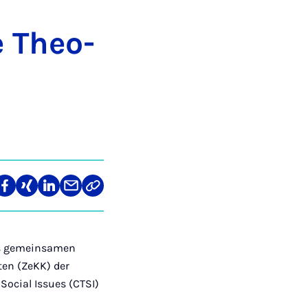
e Theo­
len
Teilen
Teilen
Teilen
Teilen
Link
auf
auf
auf
über
kopieren
tagram
Facebook
Xing
LinkedIn
E-
Mail
nes gemeinsamen
ten (ZeKK) der
Social Issues (CTSI)