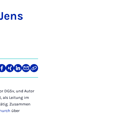
 Jens
len
Teilen
Teilen
Teilen
Teilen
Link
auf
auf
auf
über
kopieren
tagram
Facebook
Xing
LinkedIn
E-
Mail
or DGSv, und Autor
, als Leitung im
l tätig. Zusammen
hurch
über