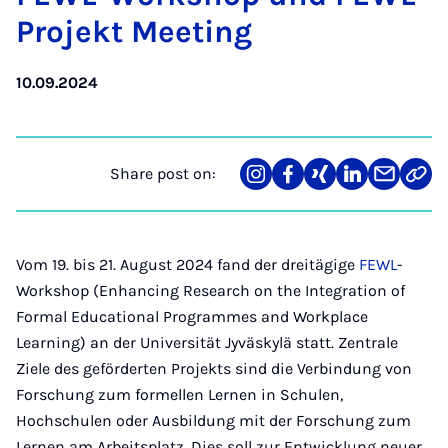
Pro­jekt Meet­ing
10.09.2024
Share post on:
Share
Teilen
Teilen
Teilen
Teilen
Link
on
auf
auf
auf
über
kopi
Instagram
Facebook
Xing
LinkedIn
E-
Mail
Vom 19. bis 21. August 2024 fand der dreitägige
FEWL
-
Workshop (Enhancing Research on the Integration of
Formal Educational Programmes and Workplace
Learning) an der Universität Jyväskylä statt. Zentrale
Ziele des geförderten Projekts sind die Verbindung von
Forschung zum formellen Lernen in Schulen,
Hochschulen oder Ausbildung mit der Forschung zum
Lernen am Arbeitsplatz. Dies soll zur Entwicklung neuer