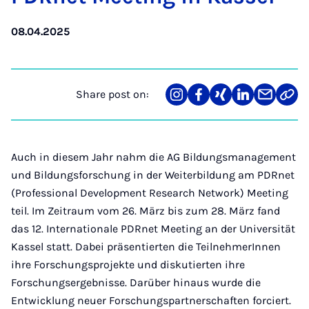
08.04.2025
Share post on:
Share
Teilen
Teilen
Teilen
Teilen
Link
on
auf
auf
auf
über
kopi
Instagram
Facebook
Xing
LinkedIn
E-
Mail
Auch in diesem Jahr nahm die AG Bildungsmanagement
und Bildungsforschung in der Weiterbildung am PDRnet
(Professional Development Research Network) Meeting
teil. Im Zeitraum vom 26. März bis zum 28. März fand
das 12. Internationale PDRnet Meeting an der Universität
Kassel statt. Dabei präsentierten die TeilnehmerInnen
ihre Forschungsprojekte und diskutierten ihre
Forschungsergebnisse. Darüber hinaus wurde die
Entwicklung neuer Forschungspartnerschaften forciert.