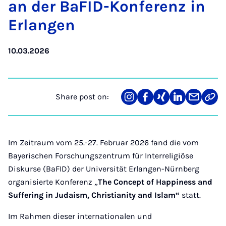
an der BaFID-Kon­fer­enz in
Er­lan­gen
10.03.2026
Share post on:
Share
Teilen
Teilen
Teilen
Teilen
Link
on
auf
auf
auf
über
kopi
Instagram
Facebook
Xing
LinkedIn
E-
Mail
Im Zeitraum vom 25.-27. Februar 2026 fand die vom
Bayerischen Forschungszentrum für Interreligiöse
Diskurse (BaFID) der Universität Erlangen-Nürnberg
organisierte Konferenz „
The Concept of Happiness and
Suffering in Judaism, Christianity and Islam“
statt.
Im Rahmen dieser internationalen und