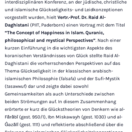
interdisziplinären Konferenz, an der jüdische, christliche
und islamische Glückseligkeits- und Leidkonzeptionen
vorgestellt wurden, hielt
Vertr.-Prof. Dr. Raid Al-
Daghistani
(PIIT, Paderborn) einen Vortrag mit dem Titel
“The Concept of Happiness in Islam. Quranic,
philosophical and mystical Perspectives”
. Nach einer
kurzen Einführung in die wichtigsten Aspekte des
koranischen Verständnisses von Glück stellte Raid Al-
Daghistani die vorherrschenden Perspektiven auf das
Thema Glückseligkeit in der klassischen arabisch-
islamischen Philosophie (
falsafa
) und der Sufi-Mystik
(
tasawwuf
) dar und zeigte dabei sowohl
Gemeinsamkeiten als auch Unterschiede zwischen
beiden Strömungen auf. In diesem Zusammenhang
erörterte er kurz die Glückstheorien von Denkern wie al-
Fārābī (gest. 950/1), Ibn Miskawayh (gest. 1030) und al-
Ġazālī (gest. 1111) und reflektierte abschließend über die