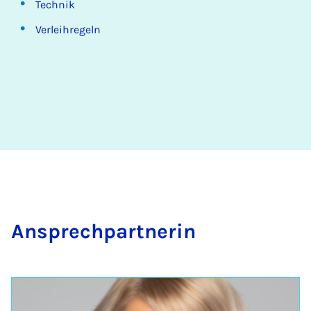
Technik
Verleihregeln
An­sprech­part­ne­rin