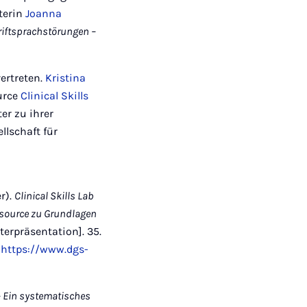
iterin
Joanna
riftsprachstörungen –
ertreten.
Kristina
ource
Clinical Skills
er zu ihrer
lschaft für
r).
Clinical Skills Lab
ssource zu Grundlagen
sterpräsentation]. 35.
.
https://www.dgs-
– Ein systematisches