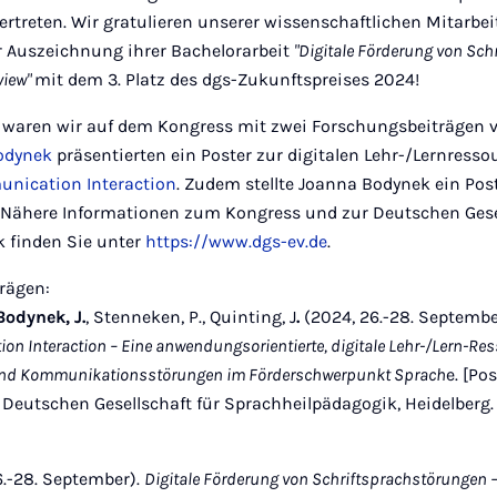
vertreten. Wir gratulieren unserer wissenschaftlichen Mitarbe
ur Auszeichnung ihrer Bachelorarbeit
"Digitale Förderung von Sch
view"
mit dem 3. Platz des dgs-Zukunftspreises 2024!
 waren wir auf dem Kongress mit zwei Forschungsbeiträgen v
odynek
präsentierten ein Poster zur digitalen Lehr-/Lernress
nication Interaction
. Zudem stellte Joanna Bodynek ein Post
. Nähere Informationen zum Kongress und zur Deutschen Gesel
 finden Sie unter
https://www.dgs-ev.de
.
rägen:
Bodynek, J.
, Stenneken, P., Quinting, J
.
(2024, 26.-28. Septembe
n Interaction – Eine anwendungsorientierte, digitale Lehr-/Lern-Re
 und Kommunikationsstörungen im Förderschwerpunkt Sprach
e. [Po
Deutschen Gesellschaft für Sprachheilpädagogik, Heidelberg
6.-28. September).
Digitale Förderung von Schriftsprachstörungen 