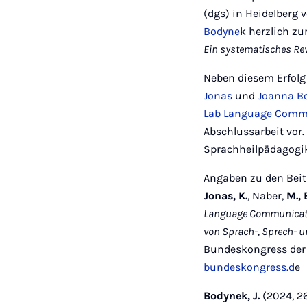
(dgs) in Heidelberg 
Bodyne
k herzlich z
Ein systematisches Re
Neben diesem Erfolg
Jonas
und
Joanna B
Lab Language Commu
Abschlussarbeit vor
Sprachheilpädagogik
Angaben zu den Beit
Jonas, K.
,
Naber,
M., 
Language Communicatio
von Sprach-, Sprech-
Bundeskongress der 
bundeskongress.d
e
Bodynek, J.
(2024, 2