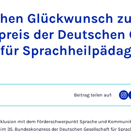
i­chen Glü­ck­wunsch 
preis der Deut­schen G
für Sprach­heil­päd­ag
Beitrag teilen auf:
Tei
auf
Ins
 Inklusion mit dem Förderschwerpunkt Sprache und Kommunik
eim 35. Bundeskongress der Deutschen Gesellschaft für Spra