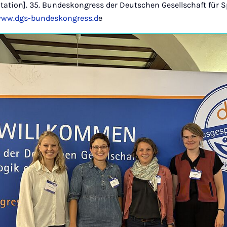
ntation]. 35. Bundeskongress der Deutschen Gesellschaft für 
www.dgs-bundeskongress.d
e