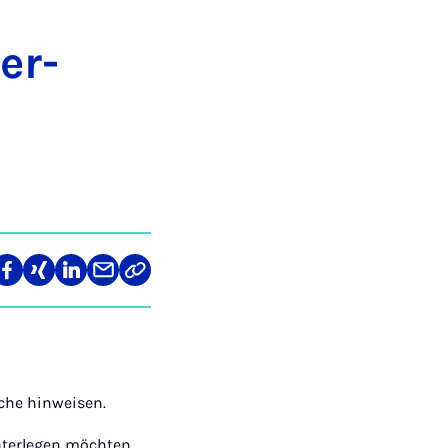
er­
len
Teilen
Teilen
Teilen
Teilen
Link
auf
auf
auf
über
kopieren
tagram
Facebook
Xing
LinkedIn
E-
Mail
ache hinweisen.
nterlegen möchten,