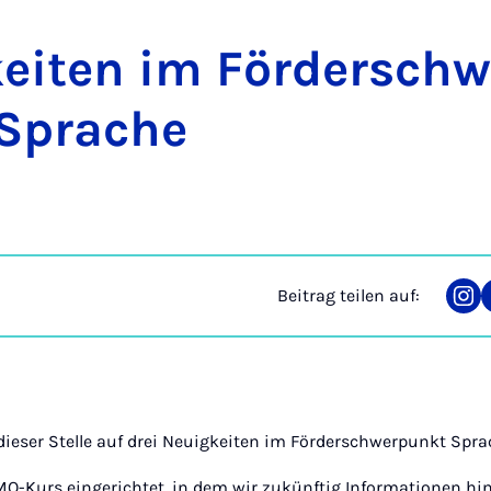
kei­ten im För­der­schw
Spra­che
Beitrag teilen auf:
Tei
auf
Ins
dieser Stelle auf drei Neuigkeiten im Förderschwerpunkt Spr
O-Kurs eingerichtet, in dem wir zukünftig Informationen hi