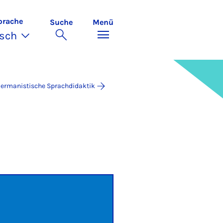
prache
Suche
Menü
sch
ermanistische Sprachdidaktik