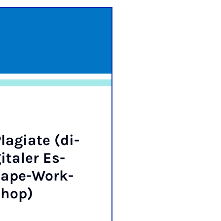
la­gi­a­te (di­
i­ta­ler Es­
cape-Work­
shop)