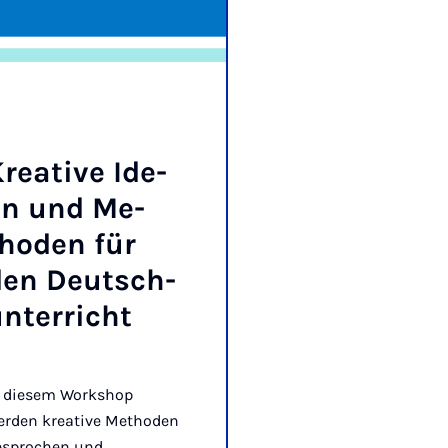
re­a­ti­ve Ide­
en und Me­
ho­den für
den Deutsch­
n­ter­richt
n diesem Workshop
erden kreative Methoden
esprochen und