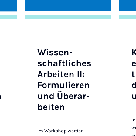
Wis­sen­
K
schaft­li­ches
Ar­bei­ten II:
t
For­mu­lie­ren
a
und Über­a­r­
u
bei­ten
I
w
Im Workshop werden
b