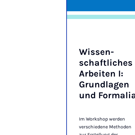
Wis­sen­
schaft­li­ches
Ar­bei­ten I:
Grund­la­gen
und For­ma­li
Im Workshop werden
verschiedene Methoden
zur Erstellung der