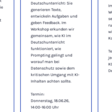
k
Deutschunterricht: Sie
Im
ie
generieren Texte,
W
entwickeln Aufgaben und
s
t
geben Feedback. Im
r
Workshop erkunden wir
w
gemeinsam, wie KI im
Ko
Deutschunterricht
funktioniert, wie
T
Prompting gelingt und
je
worauf man bei
K
Datenschutz sowie dem
De
kritischen Umgang mit KI-
Inhalten achten sollte.
Termin:
Donnerstag, 18.06.26,
14:00-16:00 Uhr