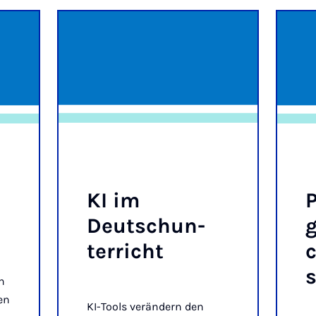
KI im
P
Deutsch­un­
g
ter­richt
n
en
KI-Tools verändern den