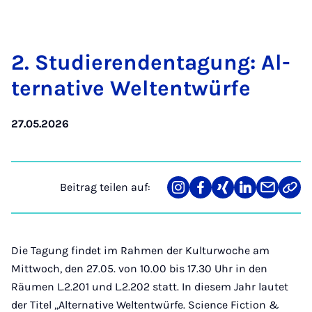
2. Stu­die­ren­den­ta­gung: Al­
ter­na­ti­ve Welt­ent­wür­fe
27.05.2026
Beitrag teilen auf:
Teilen
Teilen
Teilen
Teilen
Teilen
Link
auf
auf
auf
auf
über
kopi
Instagram
Facebook
Xing
LinkedIn
E-
Mail
Die Tagung findet im Rahmen der Kulturwoche am
Mittwoch, den 27.05. von 10.00 bis 17.30 Uhr in den
Räumen L.2.201 und L.2.202 statt. In diesem Jahr lautet
der Titel ,,Alternative Weltentwürfe. Science Fiction &