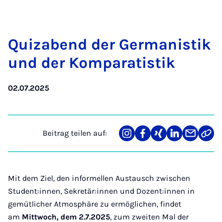
Qui­z­abend der Ger­ma­nis­tik
und der Kom­pa­ra­tis­tik
02.07.2025
Beitrag teilen auf:
Teilen
Teilen
Teilen
Teilen
Teilen
Link
auf
auf
auf
auf
über
kopi
Instagram
Facebook
Xing
LinkedIn
E-
Mail
Mit dem Ziel, den informellen Austausch zwischen
Student:innen, Sekretär:innen und Dozent:innen in
gemütlicher Atmosphäre zu ermöglichen, findet
am
Mittwoch, dem 2.7.2025
, zum zweiten Mal der