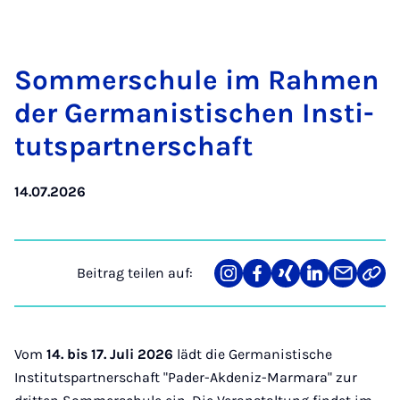
Som­mer­schu­le im Rah­men
der Ger­ma­nis­ti­schen In­sti­
tut­spart­ner­schaft
14.07.2026
Beitrag teilen auf:
Teilen
Teilen
Teilen
Teilen
Teilen
Link
auf
auf
auf
auf
über
kopi
Instagram
Facebook
Xing
LinkedIn
E-
Mail
Vom
14. bis 17. Juli 2026
lädt die Germanistische
Institutspartnerschaft "Pader-Akdeniz-Marmara" zur