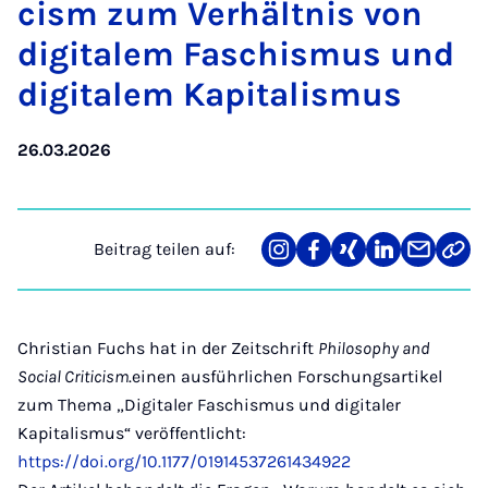
cism zum Ver­hält­nis von
di­gi­ta­lem Fa­schis­mus und
di­gi­ta­lem Ka­pi­ta­lis­mus
26.03.2026
Beitrag teilen auf:
Teilen
Teilen
Teilen
Teilen
Teilen
Link
auf
auf
auf
auf
über
kopi
Instagram
Facebook
Xing
LinkedIn
E-
Mail
Christian Fuchs hat in der Zeitschrift
Philosophy and
Social Criticism
.einen ausführlichen Forschungsartikel
zum Thema „Digitaler Faschismus und digitaler
Kapitalismus“ veröffentlicht:
https://doi.org/10.1177/01914537261434922