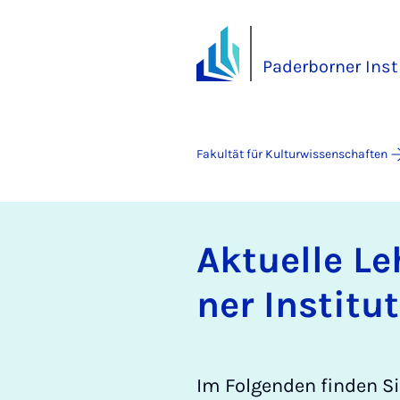
Paderborner Inst
Fakultät für Kulturwissenschaften
Ak­tu­el­le L
ner In­sti­tu
Im Folgenden finden S