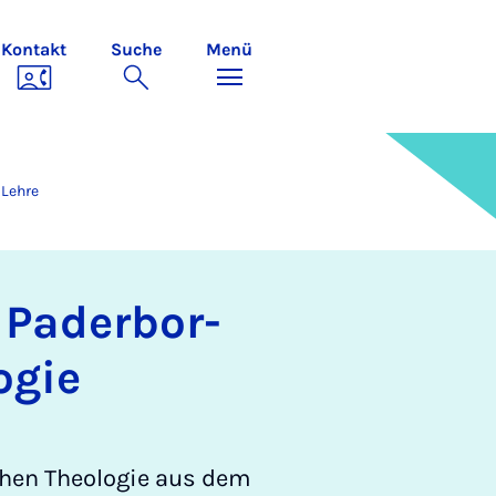
Kontakt
Suche
Menü
 Lehre
 Pa­der­bor­
o­gie
chen Theologie aus dem