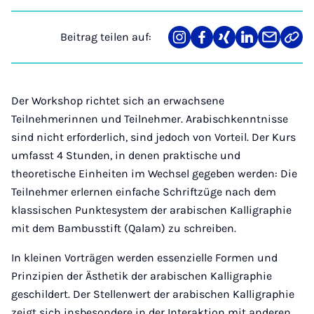
Beitrag teilen auf:
Teilen
Teilen
Teilen
Teilen
Teilen
Link
auf
auf
auf
auf
über
kopi
Instagram
Facebook
Xing
LinkedIn
E-
Mail
Der Workshop richtet sich an erwachsene
Teilnehmerinnen und Teilnehmer. Arabischkenntnisse
sind nicht erforderlich, sind jedoch von Vorteil. Der Kurs
umfasst 4 Stunden, in denen praktische und
theoretische Einheiten im Wechsel gegeben werden: Die
Teilnehmer erlernen einfache Schriftzüge nach dem
klassischen Punktesystem der arabischen Kalligraphie
mit dem Bambusstift (Qalam) zu schreiben.
In kleinen Vorträgen werden essenzielle Formen und
Prinzipien der Ästhetik der arabischen Kalligraphie
geschildert. Der Stellenwert der arabischen Kalligraphie
zeigt sich insbesondere in der Interaktion mit anderen