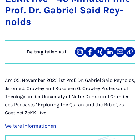
Prof. Dr. Ga­bri­el Said Rey­
nolds
Beitrag teilen auf:
Teilen
Teilen
Teilen
Teilen
Teilen
Link
auf
auf
auf
auf
über
kopi
Instagram
Facebook
Xing
LinkedIn
E-
Mail
Am 05. November 2025 ist Prof. Dr. Gabriel Said Reynolds,
Jerome J. Crowley and Rosaleen G. Crowley Professor of
Theology an der University of Notre Dame und Gründer
des Podcasts “Exploring the Qu'ran and the Bible”,
zu
Gast bei ZeKK Live.
Weitere Informationen