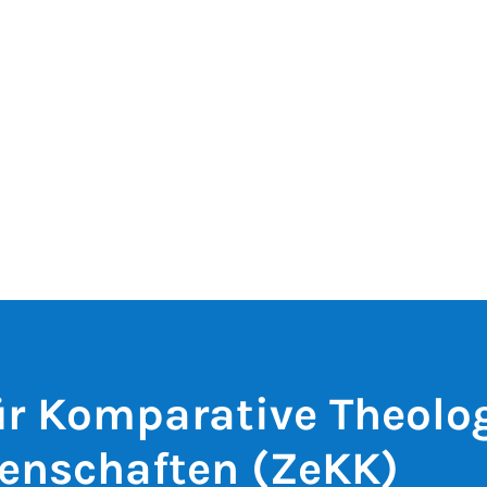
r Komparative Theolo
enschaften (ZeKK)