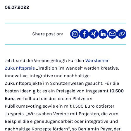
06.07.2022
Share post on:
Share
Teilen
Teilen
Teilen
Teilen
Link
on
auf
auf
auf
über
kopi
Instagram
Facebook
Xing
LinkedIn
E-
Mail
Jetzt sind die Vereine gefragt: Für den
Warsteiner
Zukunftspreis
„Tradition im Wandel“ werden kreative,
innovative, integrative und nachhaltige
Zukunftsprojekte im Schützenwesen gesucht. Für die
besten Ideen gibt es ein Preisgeld von insgesamt
10.500
Euro
, verteilt auf die drei ersten Plätze im
Publikumsvoting sowie ein mit 1.500 Euro dotierter
Jurypreis. „Wir suchen Vereine mit Projekten, die zum
Beispiel die eigene Jugendarbeit oder integrative und
nachhaltige Konzepte fördern“, so Benjamin Payer, der