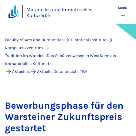
Menu
Materielles und Immaterielles
Kulturerbe
Faculty of Arts and Humanities
Historical Institute
Kompetenzzentrum
Tradition im Wandel - Das Schützenwesen in Westfalen als
Immaterielles Kulturerbe
Aktuelles
Aktuelle Detailansicht TIW
Be­w­er­bung­s­phase für den
Warstein­er Zukun­ft­s­pre­is
ge­star­tet