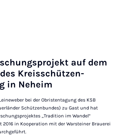
schung­s­pro­jekt auf dem
n des Kre­is­schützen­
g in Ne­heim
Leineweber bei der Obristentagung des KSB
uerländer Schützenbundes) zu Gast und hat
rschungsprojektes „Tradition im Wandel“
eit 2016 in Kooperation mit der Warsteiner Brauerei
urchgeführt.