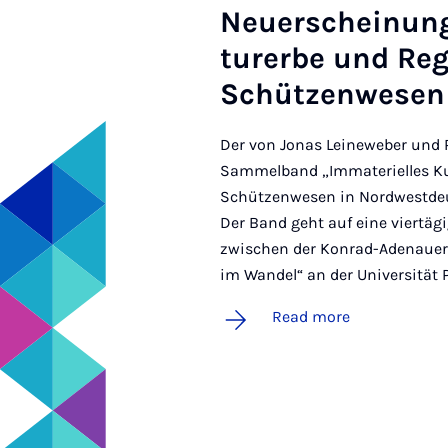
Neuer­schein­ung:
turerbe und Re­g
Schützen­wesen 
Der von Jonas Leineweber und 
Sammelband „Immaterielles Kul
Schützenwesen in Nordwestdeut
Der Band geht auf eine viertäg
zwischen der Konrad-Adenauer
im Wandel“ an der Universität
Read more