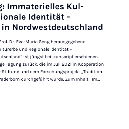
 Im­ma­ter­i­elles Kul­
ionale Iden­tität -
in Nord­west­deutsch­land
Prof. Dr. Eva-Maria Seng herausgegebene
turerbe und Regionale Identität –
schland“ ist jüngst bei transcript erschienen.
ige Tagung zurück, die im Juli 2021 in Kooperation
-Stiftung und dem Forschungsprojekt „Tradition
 Paderborn durchgeführt wurde. Zum Inhalt: Im…