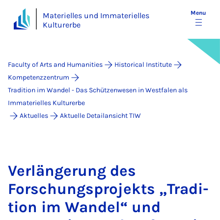
Menu
Materielles und Immaterielles
Kulturerbe
Faculty of Arts and Humanities
Historical Institute
Kompetenzzentrum
Tradition im Wandel - Das Schützenwesen in Westfalen als
Immaterielles Kulturerbe
Aktuelles
Aktuelle Detailansicht TIW
Ver­länger­ung des
Forschung­s­pro­jekts „Tra­di­
tion im Wan­del“ und