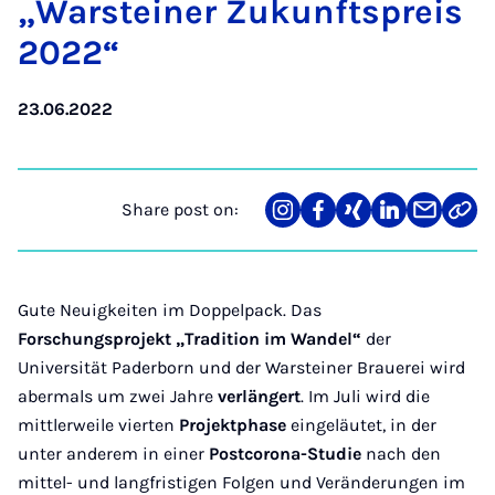
„Warstein­er Zukun­ft­s­pre­is
2022“
23.06.2022
Share post on:
Share
Teilen
Teilen
Teilen
Teilen
Link
on
auf
auf
auf
über
kopi
Instagram
Facebook
Xing
LinkedIn
E-
Mail
Gute Neuigkeiten im Doppelpack. Das
Forschungsprojekt „Tradition im Wandel“
der
Universität Paderborn und der Warsteiner Brauerei wird
abermals um zwei Jahre
verlängert
. Im Juli wird die
mittlerweile vierten
Projektphase
eingeläutet, in der
unter anderem in einer
Postcorona-Studie
nach den
mittel- und langfristigen Folgen und Veränderungen im