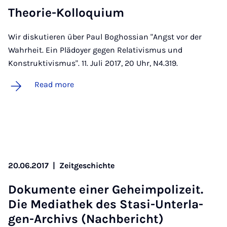
The­or­ie-Kolloqui­um
Wir diskutieren über Paul Boghossian "Angst vor der
Wahrheit. Ein Plädoyer gegen Relativismus und
Konstruktivismus". 11. Juli 2017, 20 Uhr, N4.319.
Read more
20.06.2017
|
Zeitgeschichte
Dok­u­mente ein­er Ge­heim­pol­izeit.
Die Me­dia­thek des Stasi-Un­ter­la­
gen-Archivs (Nachbericht)