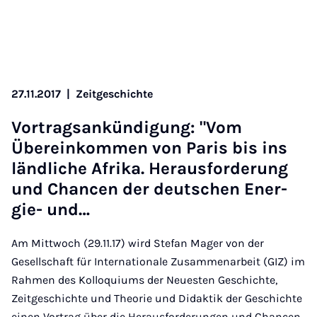
27.11.2017
|
Zeitgeschichte
Vor­trag­sankündi­gung: "Vom
Übereinkom­men von Par­is bis ins
länd­liche Afrika. Heraus­for­der­ung
und Chan­cen der deutschen En­er­
gie- und…
Am Mittwoch (29.11.17) wird Stefan Mager von der
Gesellschaft für Internationale Zusammenarbeit (GIZ) im
Rahmen des Kolloquiums der Neuesten Geschichte,
Zeitgeschichte und Theorie und Didaktik der Geschichte
einen Vortrag über die Herausforderungen und Chancen