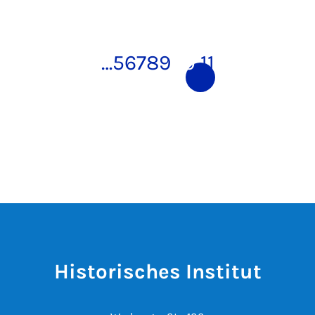
…
5
6
7
8
9
10
11
Historisches Institut