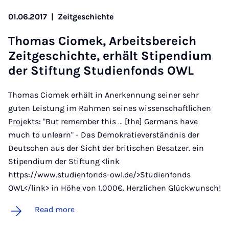
01.06.2017
|
Zeitgeschichte
Thomas Ci­omek, Arbeits­bereich
Zeit­geschichte, er­hält Sti­pen­di­um
der Stif­tung Stud­i­en­fonds OWL
Thomas Ciomek erhält in Anerkennung seiner sehr
guten Leistung im Rahmen seines wissenschaftlichen
Projekts: "But remember this ... [the] Germans have
much to unlearn" - Das Demokratieverständnis der
Deutschen aus der Sicht der britischen Besatzer. ein
Stipendium der Stiftung <link
https://www.studienfonds-owl.de/>Studienfonds
OWL</link> in Höhe von 1.000€. Herzlichen Glückwunsch!
Read more