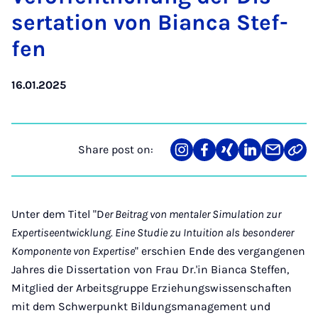
ser­ta­tion von Bi­anca Stef­
fen
16.01.2025
Share post on:
Share
Teilen
Teilen
Teilen
Teilen
Link
on
auf
auf
auf
über
kopi
Instagram
Facebook
Xing
LinkedIn
E-
Mail
Unter dem Titel "D
er Beitrag von mentaler Simulation zur
Expertiseentwicklung. Eine Studie zu Intuition als besonderer
Komponente von Expertise
" erschien Ende des vergangenen
Jahres die Dissertation von Frau Dr.'in Bianca Steffen,
Mitglied der Arbeitsgruppe Erziehungswissenschaften
mit dem Schwerpunkt Bildungsmanagement und