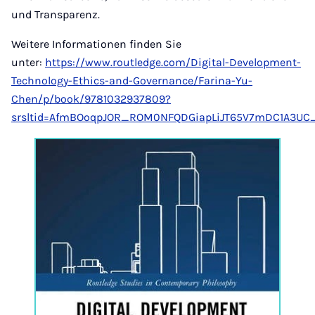
und Transparenz.
Weitere Informationen finden Sie
unter:
https://www.routledge.com/Digital-Development-
Technology-Ethics-and-Governance/Farina-Yu-
Chen/p/book/9781032937809?
srsltid=AfmBOoqpJOR_ROM0NFQDGiapLiJT65V7mDC1A3UC