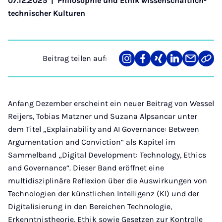
07.12.2025
|
Philosophie und Ethik wissenschaftlich-
technischer Kulturen
Beitrag teilen auf:
Teilen
Teilen
Teilen
Teilen
Teilen
Link
auf
auf
auf
auf
über
kopi
Instagram
Facebook
Xing
LinkedIn
E-
Mail
Anfang Dezember erscheint ein neuer Beitrag von Wessel
Reijers, Tobias Matzner und Suzana Alpsancar unter
dem Titel „Explainability and AI Governance: Between
Argumentation and Conviction“ als Kapitel im
Sammelband „Digital Development: Technology, Ethics
and Governance“. Dieser Band eröffnet eine
multidisziplinäre Reflexion über die Auswirkungen von
Technologien der künstlichen Intelligenz (KI) und der
Digitalisierung in den Bereichen Technologie,
Erkenntnistheorie, Ethik sowie Gesetzen zur Kontrolle