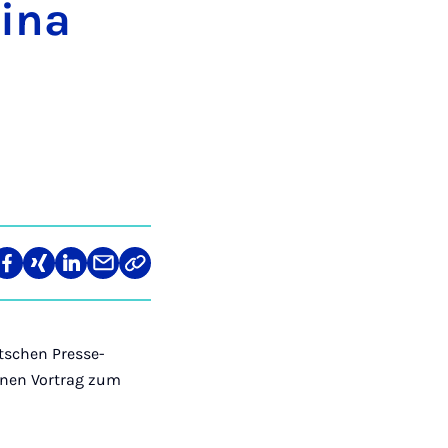
i­na
len
Teilen
Teilen
Teilen
Teilen
Link
auf
auf
auf
über
kopieren
tagram
Facebook
Xing
LinkedIn
E-
Mail
utschen Presse-
inen Vortrag zum