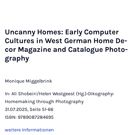
Un­can­ny Ho­mes: Ea­r­ly Com­pu­ter
Cul­tu­res in West Ger­man Home De­
cor Ma­ga­zi­ne and Ca­ta­logue Pho­to­
gra­phy
Monique Miggelbrink
In: Ali Shobeiri/Helen Westgeest (Hg.):Oikography:
Homemaking through Photography
31.07.2025, Seite 51-66
ISBN: 9789087284695
weitere Informationen