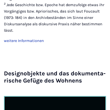
2
Jede Geschichte bzw. Epoche hat demzufolge etwas ihr
Vorgängiges bzw. Apriorisches, das sich laut Foucault
(1973: 184) in den Archivbeständen im Sinne einer
Diskursanalyse als diskursive Praxis näher bestimmen
lässt.
weitere Informationen
De­si­gnob­jek­te und das do­ku­men­ta­
ri­sche Ge­fü­ge des Woh­nens