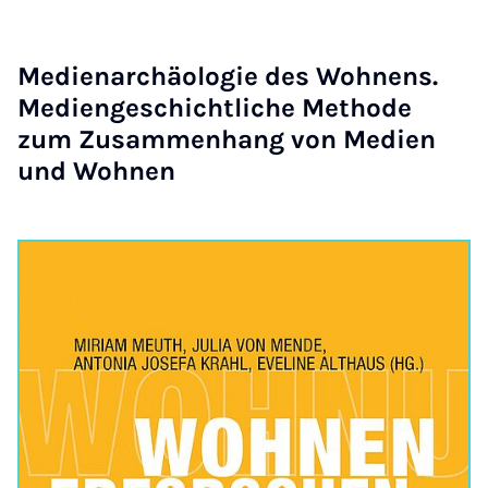
Me­di­en­a­r­chäo­lo­gie des Woh­nens.
Me­di­en­ge­schicht­li­che Me­tho­de
zum Zu­sam­men­hang von Me­di­en
und Woh­nen