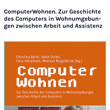
Com­pu­ter­Woh­nen. Zur Ge­schich­te
des Com­pu­ters in Woh­n­um­ge­bun­
gen zwi­schen Ar­beit und As­sis­tenz