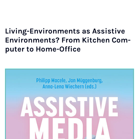
Li­ving-En­vi­ron­ments as As­sis­ti­ve
En­vi­ron­ments? From Kit­chen Com­
pu­ter to Home-Of­fice