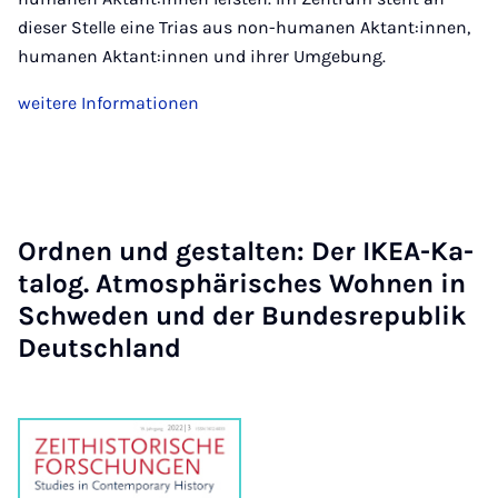
dieser Stelle eine Trias aus non-humanen Aktant:innen,
humanen Aktant:innen und ihrer Umgebung.
weitere Informationen
Ord­nen und ge­stal­ten: Der IKEA-Ka­
ta­log. At­mo­sphä­ri­sches Woh­nen in
Schwe­den und der Bun­des­re­pu­blik
Deut­sch­land