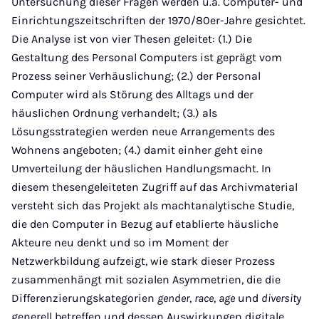
Untersuchung dieser Fragen werden u.a. Computer- und
Einrichtungszeitschriften der 1970/80er-Jahre gesichtet.
Die Analyse ist von vier Thesen geleitet: (1.) Die
Gestaltung des Personal Computers ist geprägt vom
Prozess seiner Verhäuslichung; (2.) der Personal
Computer wird als Störung des Alltags und der
häuslichen Ordnung verhandelt; (3.) als
Lösungsstrategien werden neue Arrangements des
Wohnens angeboten; (4.) damit einher geht eine
Umverteilung der häuslichen Handlungsmacht. In
diesem thesengeleiteten Zugriff auf das Archivmaterial
versteht sich das Projekt als machtanalytische Studie,
die den Computer in Bezug auf etablierte häusliche
Akteure neu denkt und so im Moment der
Netzwerkbildung aufzeigt, wie stark dieser Prozess
zusammenhängt mit sozialen Asymmetrien, die die
Differenzierungskategorien
gender
,
race
,
age
und
diversit
y
generell betreffen und dessen Auswirkungen digitale