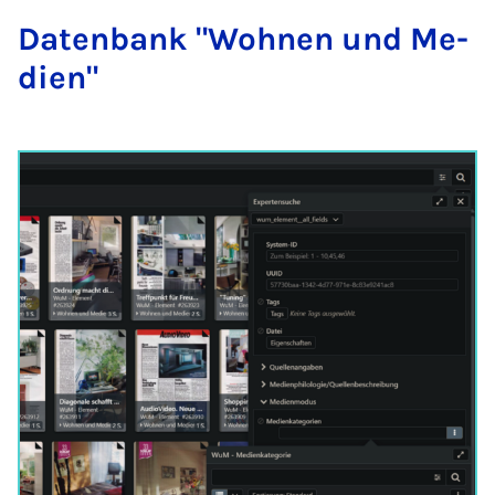
Da­ten­bank "Woh­nen und Me­
di­en"