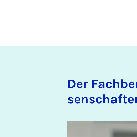
Der Fach­be­
sen­schaf­te