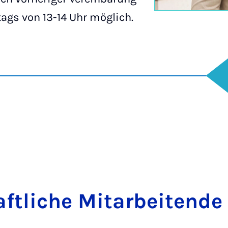
tags von 13-14 Uhr möglich.
t­li­che Mit­a­r­bei­ten­de