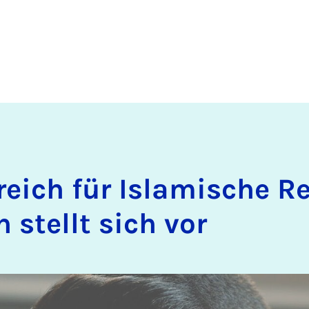
reich für Is­la­mi­sche R
n stellt sich vor