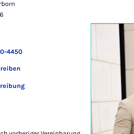
rborn
 6
60-4450
hreiben
reibung
ch vorheriger Vereinbarung