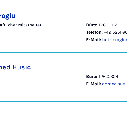
roglu
ftlicher Mitarbeiter
Büro:
TP6.0.102
Telefon:
+49 5251 6
E-Mail:
tarik.erogl
med Husic
Büro:
TP6.0.304
E-Mail:
ahmed.husi