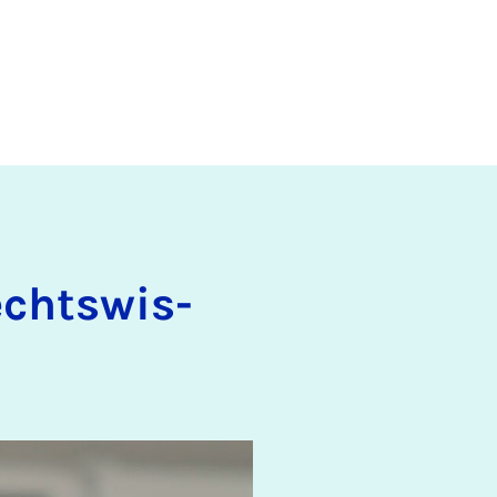
echts­wis­