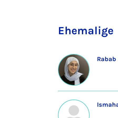
Ehe­ma­li­ge
Rabab 
Ismaha