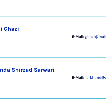
li Ghazi
E-Mail:
ghazi@mail
nda Shirzad Sarwari
E-Mail:
farkhund@c