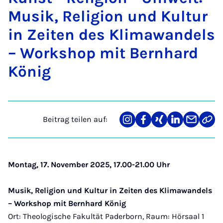
Mu­sik, Re­li­gi­on und Kul­tur
in Zei­ten des Kli­ma­wan­dels
– Work­shop mit Bern­hard
Kö­nig
Beitrag teilen auf:
Teilen
Teilen
Teilen
Teilen
Teilen
Link
auf
auf
auf
auf
über
kopi
Instagram
Facebook
Xing
LinkedIn
E-
Mail
Montag, 17. November 2025, 17.00-21.00 Uhr
Musik, Religion und Kultur in Zeiten des Klimawandels
– Workshop mit Bernhard König
Ort: Theologische Fakultät Paderborn, Raum: Hörsaal 1