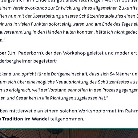
 einem Vereinsworkshop zur Entwicklung eines allgemeinen Zukunft
ten nun mit der Überarbeitung unseres Schützenfestablaufes einen S
ir uns in vielen Punkten sofort einig waren und am Ende des Tages ei
ralversammlung in den Händen halten konnten, hätte ich nicht geda
n.“
ber
(Uni Paderborn), der den Workshop geleitet und moderiert
erbergheimer begeistert:
ckend und spricht für die Dorfgemeinschaft, dass sich 54 Männer u
um sich über eine mögliche Neuausrichtung des Schützenfestes aus
 so erfolgreich, weil der Vorstand sehr offen in den Prozess gegange
en und Gedanken in alle Richtungen zugelassen hat.“
aben mittlerweile an einem solchen Workshopformat im Rah
s
Tradition im Wandel
teilgenommen.