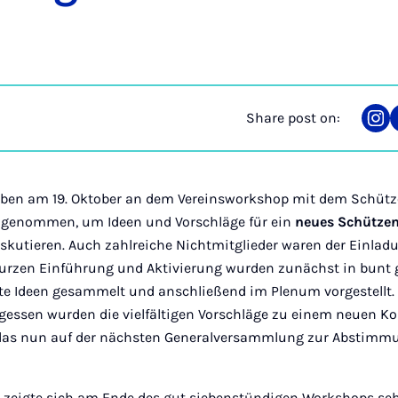
Share post on:
Sha
on
Ins
aben am 19. Oktober an dem Vereinsworkshop mit dem Schütz
lgenommen, um Ideen und Vorschläge für ein
neues Schützen
iskutieren. Auch zahlreiche Nichtmitglieder waren der Einlad
 kurzen Einführung und Aktivierung wurden zunächst in bunt
te Ideen gesammelt und anschließend im Plenum vorgestellt
ssen wurden die vielfältigen Vorschläge zu einem neuen K
as nun auf der nächsten Generalversammlung zur Abstimmun
g
zeigte sich am Ende des gut siebenstündigen Workshops sehr