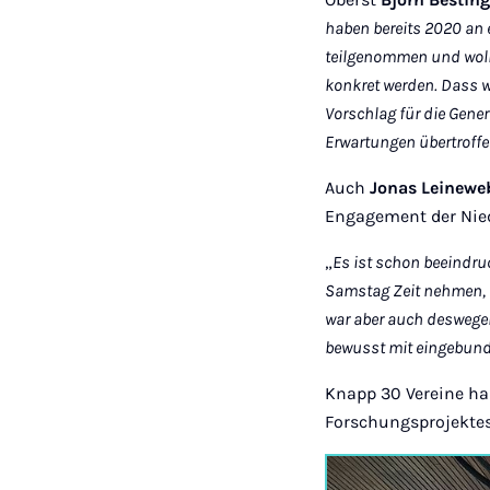
haben bereits 2020 an
teilgenommen und woll
konkret werden. Dass w
Vorschlag für die Gene
Erwartungen übertroffe
Auch
Jonas Leinewe
Engagement der Nied
„
Es ist schon beeindru
Samstag Zeit nehmen, 
war aber auch deswegen
bewusst mit eingebund
Knapp 30 Vereine h
Forschungsprojekte