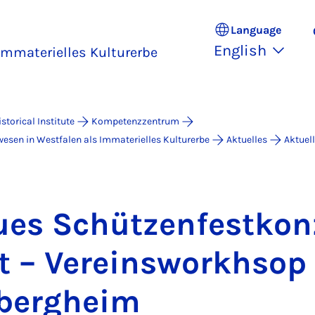
Language
English
Immaterielles Kulturerbe
istorical Institute
Kompetenzzentrum
esen in Westfalen als Immaterielles Kulturerbe
Aktuelles
Aktuel
ues Schützen­festkon
t – Ver­einsworkh­sop
­bergheim