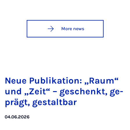
More news
Neue Pub­lika­tion: „Raum“
und „Zeit“ – ges­chen­kt, ge­
prägt, gestalt­bar
04.06.2026