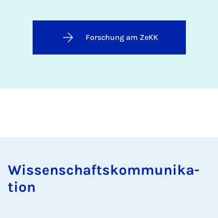
Forschung am ZeKK
Wis­senschaft­skom­munika­
tion