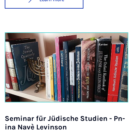
Sem­in­ar für Jüdis­che Stud­i­en - Pn­
ina Navè Lev­in­son