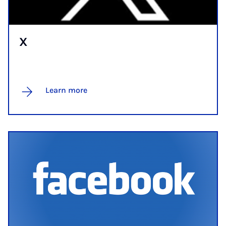
X
Learn more