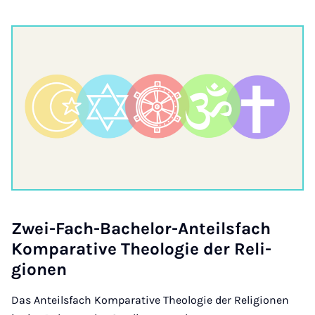
Zwei-Fach-Bach­el­or-Anteils­fach
Kom­par­at­ive Theo­lo­gie der Re­li­
gion­en
Das Anteilsfach Komparative Theologie der Religionen