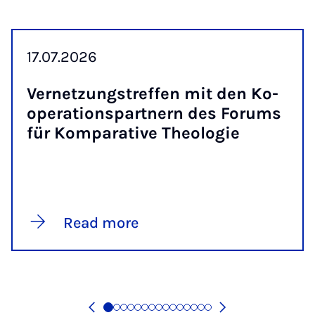
17.07.2026
Vernet­zung­stref­fen mit den Ko­
op­er­a­tion­spart­nern des For­ums
für Kom­par­at­ive Theo­lo­gie
Read more