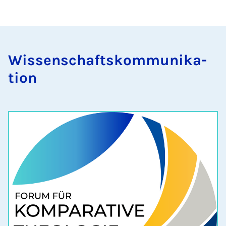
Wis­senschaft­skom­munika­
tion