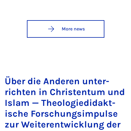
More news
Über die An­der­en un­ter­
richt­en in Christ­entum und
Is­lam — Theo­lo­giedidakt­
ische Forschung­sim­pulse
zur Weit­er­entwicklung der