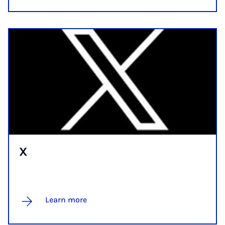
X
Learn more