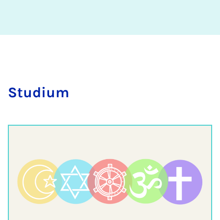
Stu­di­um