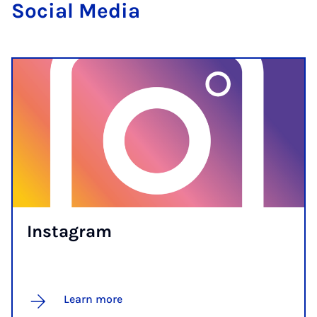
So­cial Me­dia
In­s­tagram
Learn more