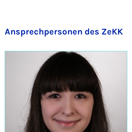
An­s­prech­per­son­en des ZeKK