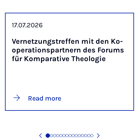
17.07.2026
Vernet­zung­stref­fen mit den Ko­
op­er­a­tion­spart­nern des For­ums
für Kom­par­at­ive Theo­lo­gie
Read more