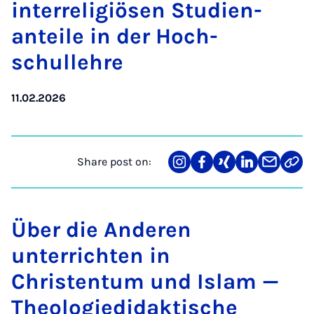
in­ter­re­li­giösen Stud­i­en­
anteile in der Hoch­
schullehre
11.02.2026
Share post on:
Share
Teilen
Teilen
Teilen
Teilen
Link
on
auf
auf
auf
über
kopi
Instagram
Facebook
Xing
LinkedIn
E-
Mail
Über die Anderen
unterrichten in
Christentum und Islam —
Theologiedidaktische