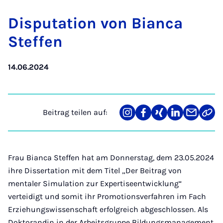
Dis­pu­ta­ti­on von Bi­an­ca
Stef­fen
14.06.2024
Beitrag teilen auf:
Teilen
Teilen
Teilen
Teilen
Teilen
Link
auf
auf
auf
auf
über
kopi
Instagram
Facebook
Xing
LinkedIn
E-
Mail
Frau Bianca Steffen hat am Donnerstag, dem 23.05.2024
ihre Dissertation mit dem Titel „Der Beitrag von
mentaler Simulation zur Expertiseentwicklung“
verteidigt und somit ihr Promotionsverfahren im Fach
Erziehungswissenschaft erfolgreich abgeschlossen. Als
Doktorandin in der Arbeitsgruppe Bildungsmanagement