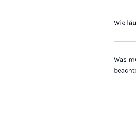
Wie läu
Was mu
beacht