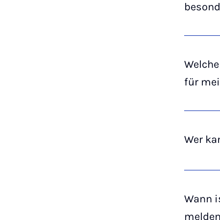
besond
Welche 
für me
Wer ka
Wann is
melde