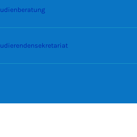
tudienberatung
udierendensekretariat