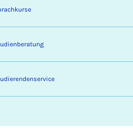
prachkurse
tudienberatung
tudierendenservice