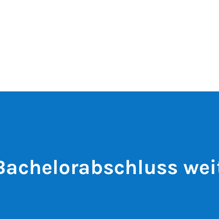
che­lo­rab­schluss wei­t