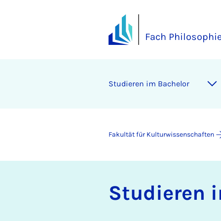
Fach Philosophi
Stu­die­ren im Ba­che­lor
Fakultät für Kulturwissenschaften
Stu­die­ren 