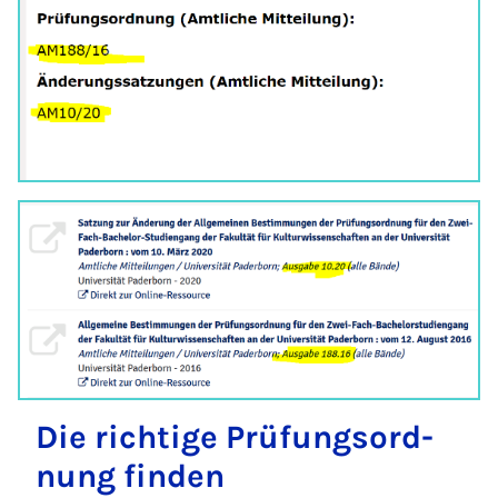
Die rich­ti­ge Prü­­fungs­­ord­­
nung fin­den