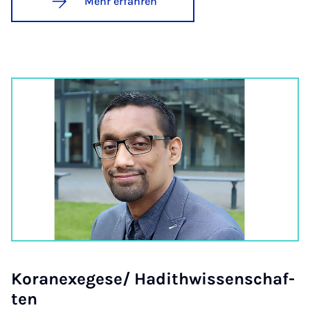
Mehr erfahren
Ko­ra­nex­ege­se/ Ha­dithwis­sen­schaf­
ten