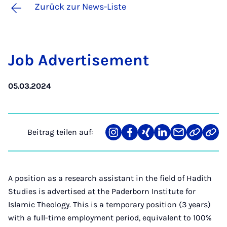
Zurück zur News-Liste
Job Ad­ver­ti­se­ment
05.03.2024
Beitrag teilen auf:
Teilen
Teilen
Teilen
Teilen
Teilen
Link
Teil
auf
auf
auf
auf
über
kopiere
via
Instagram
Facebook
Xing
LinkedIn
E-
Web
Mail
API
A position as a research assistant in the field of Hadith
Studies is advertised at the Paderborn Institute for
Islamic Theology. This is a temporary position (3 years)
with a full-time employment period, equivalent to 100%