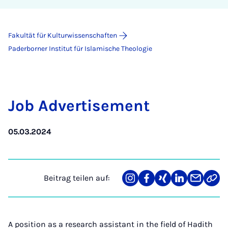
Fakultät für Kulturwissenschaften
Paderborner Institut für Islamische Theologie
Job Ad­ver­ti­se­ment
05.03.2024
Beitrag teilen auf:
Teilen
Teilen
Teilen
Teilen
Teilen
Link
auf
auf
auf
auf
über
kopi
Instagram
Facebook
Xing
LinkedIn
E-
Mail
A position as a research assistant in the field of Hadith