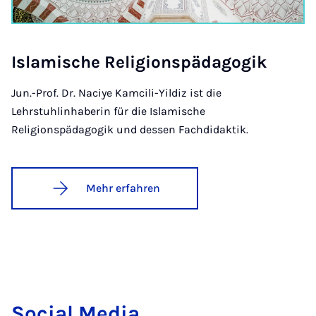
Is­la­mi­sche Re­li­gi­ons­päd­ago­gik
Jun.-Prof. Dr. Naciye Kamcili-Yildiz ist die
Lehrstuhlinhaberin für die Islamische
Religionspädagogik und dessen Fachdidaktik.
Mehr erfahren
So­ci­al Me­dia