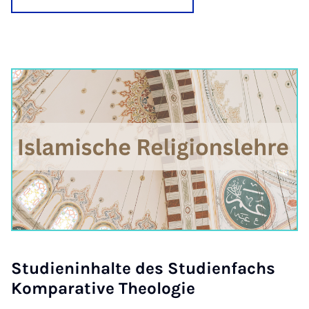
Stu­dien­in­hal­te des Stu­di­en­fachs
Kom­pa­ra­ti­ve Theo­lo­gie