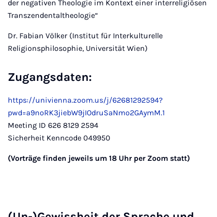
der negativen Theologie im Kontext einer interreligiösen
Transzendentaltheologie“
Dr. Fabian Völker (Institut für Interkulturelle
Religionsphilosophie, Universität Wien)
Zugangsdaten:
https://univienna.zoom.us/j/62681292594?
pwd=a9noRK3jiebW9jIOdruSaNmo2GAymM.1
Meeting ID 626 8129 2594
Sicherheit Kenncode 049950
(Vorträge finden jeweils um 18 Uhr per Zoom statt)
(Un-)Gewissheit der Sprache und