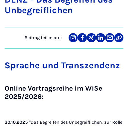
Un­be­greif­li­chen
Beitrag teilen auf:
Teilen
Teilen
Teilen
Teilen
Teilen
Link
auf
auf
auf
auf
über
kopi
Instagram
Facebook
Xing
LinkedIn
E-
Mail
Sprache und Transzendenz
Online Vortragsreihe im WiSe
2025/2026:
30.10.2025 "
Das Begreifen des Unbegreiflichen: zur Rolle