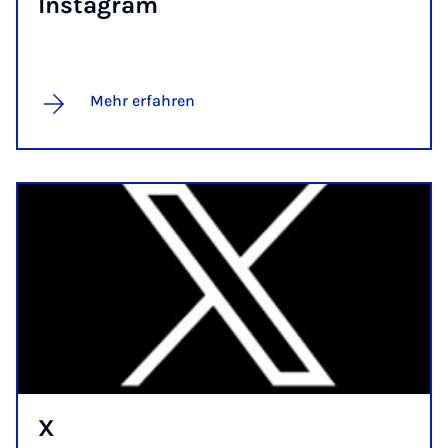
Ins­ta­gram
Mehr erfahren
X