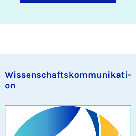
Wis­sen­schafts­kom­mu­ni­ka­ti­
on