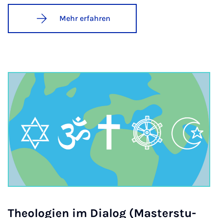
Mehr erfahren
Theo­lo­gi­en im Di­a­log (Mas­ter­stu­