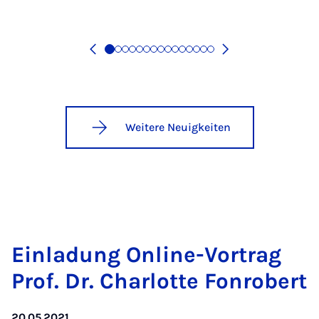
Weitere Neuigkeiten
Ein­la­dung On­line-Vor­trag
Prof. Dr. Cha­r­lot­te Fon­ro­bert
20.05.2021