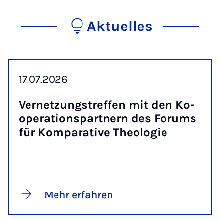
Aktuelles
17.07.2026
Ver­net­zungs­tref­fen mit den Ko­
ope­ra­ti­ons­part­nern des Fo­rums
für Kom­pa­ra­ti­ve Theo­lo­gie
Mehr erfahren