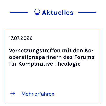
Aktuelles
17.07.2026
Ver­net­zungs­tref­fen mit den Ko­
ope­ra­ti­ons­part­nern des Fo­rums
für Kom­pa­ra­ti­ve Theo­lo­gie
Mehr erfahren