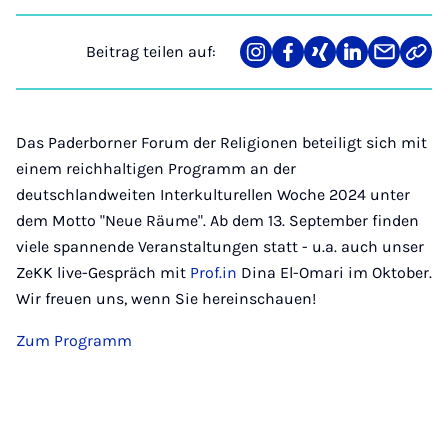
Beitrag teilen auf:
Teilen
Teilen
Teilen
Teilen
Teilen
Link
auf
auf
auf
auf
über
kopi
Instagram
Facebook
Xing
LinkedIn
E-
Mail
Das Paderborner Forum der Religionen beteiligt sich mit
einem reichhaltigen Programm an der
deutschlandweiten Interkulturellen Woche 2024 unter
dem Motto "Neue Räume". Ab dem 13. September finden
viele spannende Veranstaltungen statt - u.a. auch unser
ZeKK live-Gespräch mit
Prof.in
Dina El-Omari im Oktober.
Wir freuen uns, wenn Sie hereinschauen!
Zum Programm