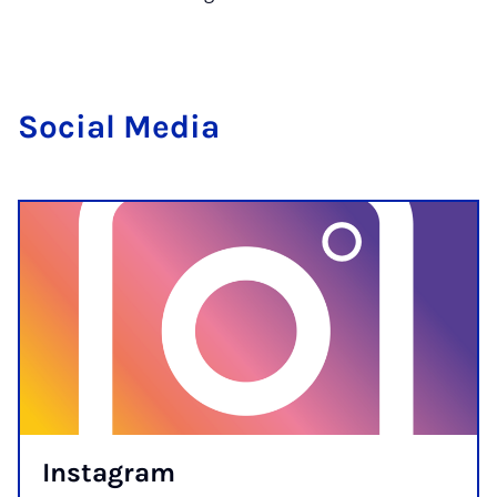
So­ci­al Me­dia
Ins­ta­gram