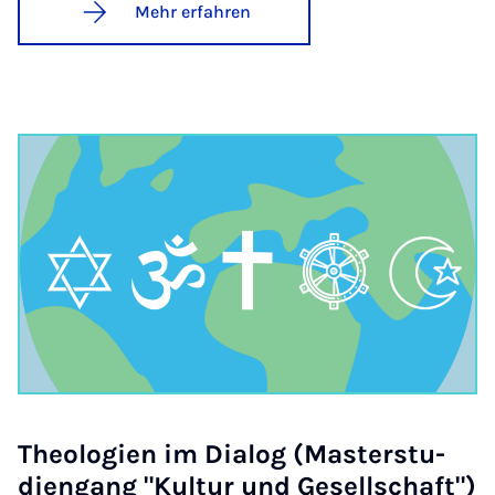
Mehr erfahren
Theo­lo­gi­en im Di­a­log (Mas­ter­stu­
dien­gang "Kul­tur und Ge­sell­schaft")