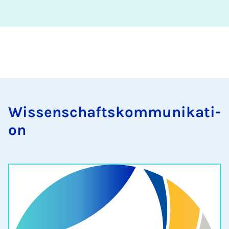
Wis­sen­schafts­kom­mu­ni­ka­ti­
on