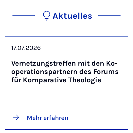
Aktuelles
17.07.2026
Ver­net­zungs­tref­fen mit den Ko­
ope­ra­ti­ons­part­nern des Fo­rums
für Kom­pa­ra­ti­ve Theo­lo­gie
Mehr erfahren