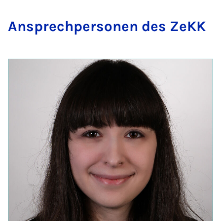
An­sprech­per­so­nen des ZeKK