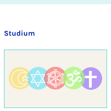
Stu­di­um