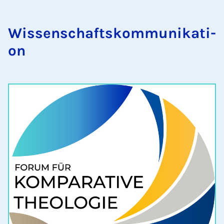
Wis­sen­schafts­kom­mu­ni­ka­ti­
on