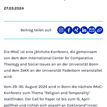
27.03.2024
Beitrag teilen auf:
Teilen
Teilen
Teilen
Teilen
Teilen
Link
auf
auf
auf
auf
über
kopi
Instagram
Facebook
Xing
LinkedIn
E-
Mail
Die IMoC ist eine jährliche Konferenz, die gemeinsam
von dem dem International Center for Comparative
Theology and Social Issues an an der Universität Bonn
und dem ZeKK an der Universität Paderborn veranstaltet
wird.
Vom 29.-30. August 2024 wird in Bonn die nächste IMoC-
Konferenz zum Thema "Religion and Temporality"
stattfinden. Der Call for Paper ist bis zum 15. April
geöffnet und richtet sich sowohl an Doktorand*innen