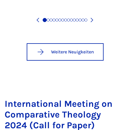
Weitere Neuigkeiten
In­ter­na­ti­o­nal Mee­ting on
Com­pa­ra­ti­ve Theo­lo­gy
2024 (Call for Pa­per)