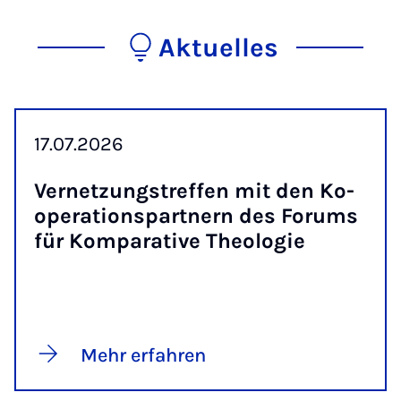
Aktuelles
17.07.2026
Ver­net­zungs­tref­fen mit den Ko­
ope­ra­ti­ons­part­nern des Fo­rums
für Kom­pa­ra­ti­ve Theo­lo­gie
Mehr erfahren