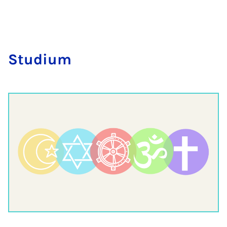
Stu­di­um