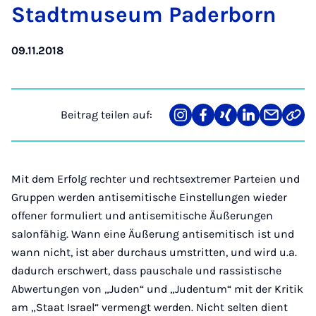
Stadt­mu­se­um Pa­der­born
09.11.2018
Beitrag teilen auf:
Teilen
Teilen
Teilen
Teilen
Teilen
Link
auf
auf
auf
auf
über
kopi
Instagram
Facebook
Xing
LinkedIn
E-
Mail
Mit dem Erfolg rechter und rechtsextremer Parteien und
Gruppen werden antisemitische Einstellungen wieder
offener formuliert und antisemitische Äußerungen
salonfähig. Wann eine Äußerung antisemitisch ist und
wann nicht, ist aber durchaus umstritten, und wird u.a.
dadurch erschwert, dass pauschale und rassistische
Abwertungen von „Juden“ und „Judentum“ mit der Kritik
am „Staat Israel“ vermengt werden. Nicht selten dient