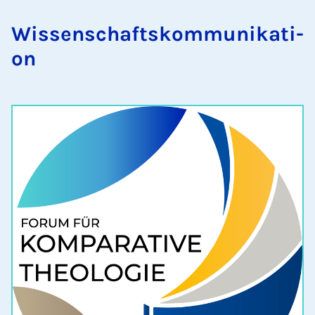
Wis­sen­schafts­kom­mu­ni­ka­ti­
on