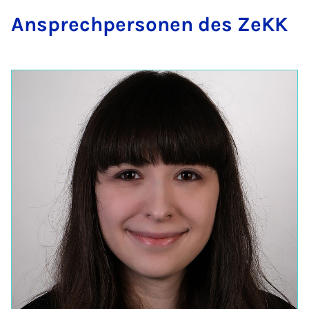
An­sprech­per­so­nen des ZeKK