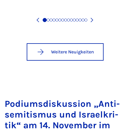
Weitere Neuigkeiten
Po­di­ums­dis­kus­si­on „An­ti­
se­mi­tis­mus und Is­ra­el­kri­
tik“ am 14. No­vem­ber im