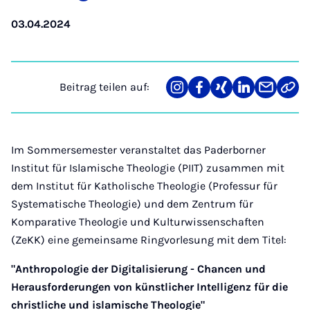
03.04.2024
Beitrag teilen auf:
Teilen
Teilen
Teilen
Teilen
Teilen
Link
auf
auf
auf
auf
über
kopi
Instagram
Facebook
Xing
LinkedIn
E-
Mail
Im Sommersemester veranstaltet das Paderborner
Institut für Islamische Theologie (PIIT) zusammen mit
dem Institut für Katholische Theologie (Professur für
Systematische Theologie) und dem Zentrum für
Komparative Theologie und Kulturwissenschaften
(ZeKK) eine gemeinsame Ringvorlesung mit dem Titel:
"Anthropologie der Digitalisierung - Chancen und
Herausforderungen von künstlicher Intelligenz für die
christliche und islamische Theologie"