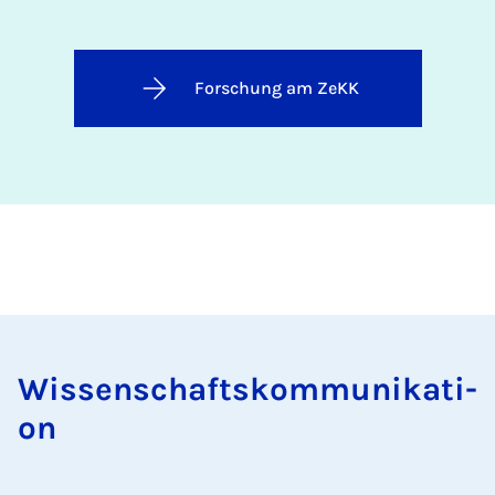
Forschung am ZeKK
Wis­sen­schafts­kom­mu­ni­ka­ti­
on