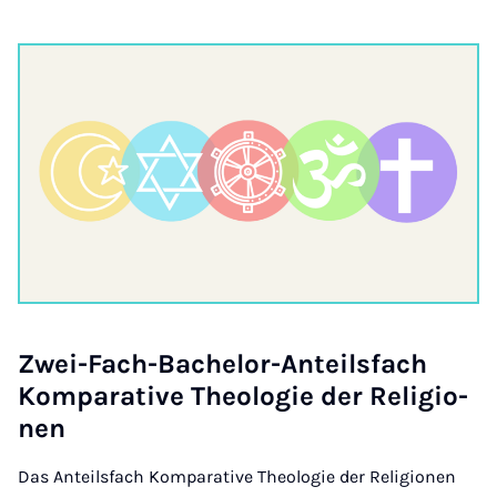
Zwei-Fach-Ba­che­lor-An­teils­fach
Kom­pa­ra­ti­ve Theo­lo­gie der Re­li­gi­o­
nen
Das Anteilsfach Komparative Theologie der Religionen