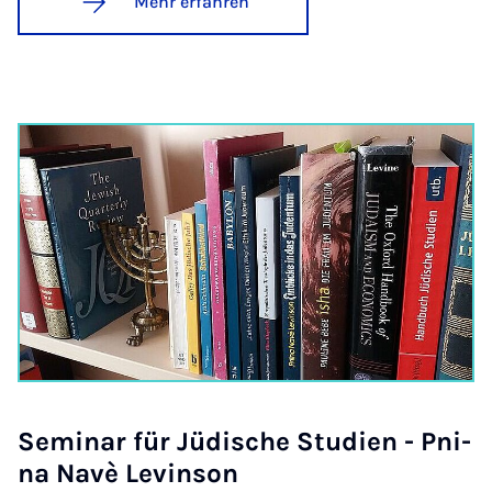
Mehr erfahren
Se­mi­nar für Jü­di­sche Stu­di­en - Pni­
na Na­vè Le­vin­son