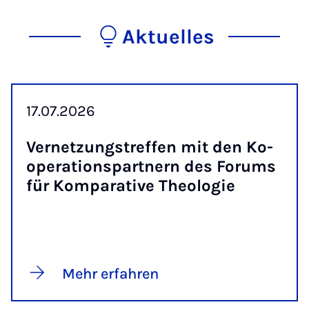
Aktuelles
17.07.2026
Ver­net­zungs­tref­fen mit den Ko­
ope­ra­ti­ons­part­nern des Fo­rums
für Kom­pa­ra­ti­ve Theo­lo­gie
Mehr erfahren