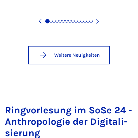
Weitere Neuigkeiten
Ring­vor­le­sung im So­Se 24 -
An­thro­po­lo­gie der Di­gi­ta­li­
sie­rung