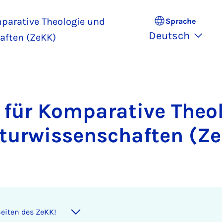
parative Theologie und
Sprache
Deutsch
aften (ZeKK)
für Komparative Theo
turwissenschaften (Z
eiten des ZeKK!