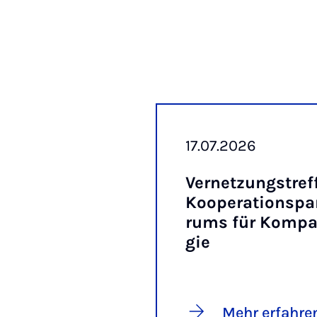
17.07.2026
Ver­net­zungs­tre
Ko­ope­ra­ti­ons­p
rums für Kom­pa­r
gie
Mehr erfahre