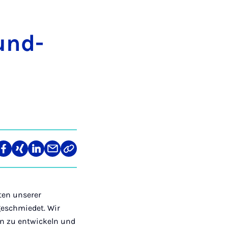
bund­
len
Teilen
Teilen
Teilen
Teilen
Link
auf
auf
auf
über
kopieren
tagram
Facebook
Xing
LinkedIn
E-
Mail
ten unserer
geschmiedet. Wir
n zu entwickeln und