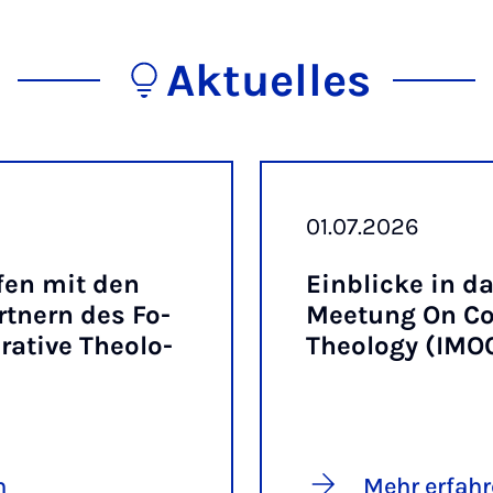
Aktuelles
01.07.2026
f­fen mit den
Ein­bli­cke in das
art­nern des Fo­
Mee­tung On Com
a­ti­ve Theo­lo­
Theo­lo­gy (IM
n
Mehr erfah