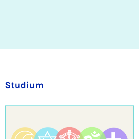
Stu­di­um