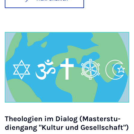
Theo­lo­gi­en im Di­a­log (Mas­ter­stu­
dien­gang "Kul­tur und Ge­sell­schaft")