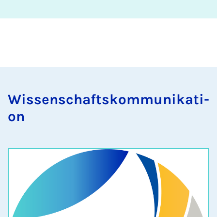
Wis­sen­schafts­kom­mu­ni­ka­ti­
on