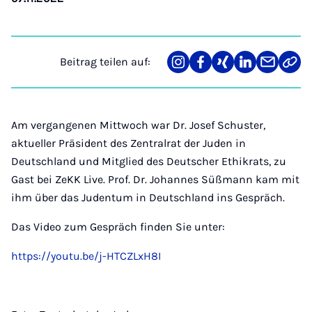
Beitrag teilen auf:
Teilen
Teilen
Teilen
Teilen
Teilen
Link
auf
auf
auf
auf
über
kopi
Instagram
Facebook
Xing
LinkedIn
E-
Mail
Am vergangenen Mittwoch war Dr. Josef Schuster,
aktueller Präsident des Zentralrat der Juden in
Deutschland und Mitglied des Deutscher Ethikrats, zu
Gast bei ZeKK Live. Prof. Dr. Johannes Süßmann kam mit
ihm über das Judentum in Deutschland ins Gespräch.
Das Video zum Gespräch finden Sie unter:
https://youtu.be/j-HTCZLxH8I