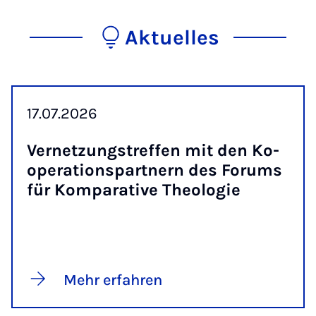
Aktuelles
17.07.2026
Ver­net­zungs­tref­fen mit den Ko­
ope­ra­ti­ons­part­nern des Fo­rums
für Kom­pa­ra­ti­ve Theo­lo­gie
Mehr erfahren