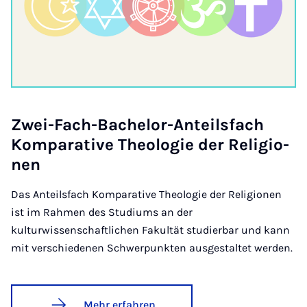
Zwei-Fach-Ba­che­lor-An­teils­fach
Kom­pa­ra­ti­ve Theo­lo­gie der Re­li­gi­o­
nen
Das Anteilsfach Komparative Theologie der Religionen
ist im Rahmen des Studiums an der
kulturwissenschaftlichen Fakultät studierbar und kann
mit verschiedenen Schwerpunkten ausgestaltet werden.
Mehr erfahren