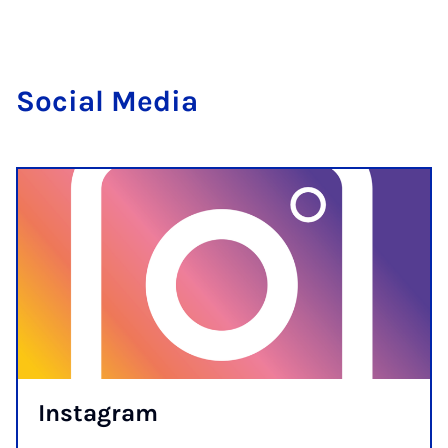
So­ci­al Me­dia
Ins­ta­gram