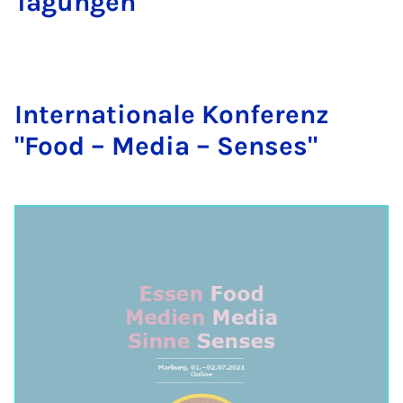
Ta­gun­gen
In­ter­na­tionale Kon­fer­enz
"Food – Me­dia – Senses"