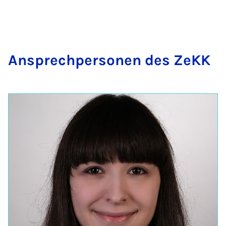
An­s­prech­per­son­en des ZeKK