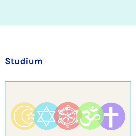
Stu­di­um