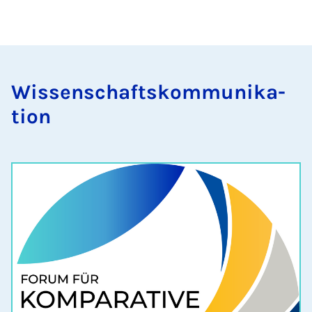
Wis­senschaft­skom­munika­
tion