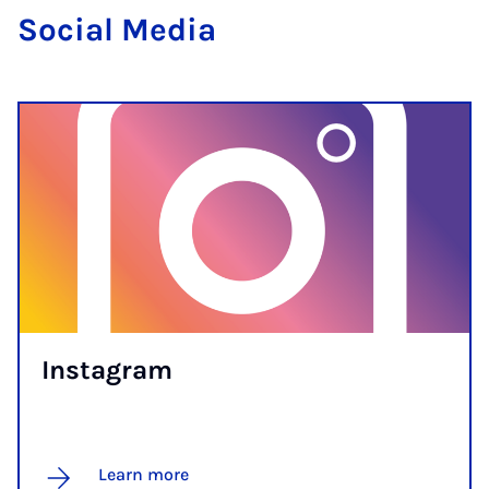
So­cial Me­dia
In­s­tagram
Learn more