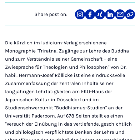
Share post on:
Share
Teilen
Teilen
Teilen
Teilen
Link
on
auf
auf
auf
über
kopi
Instagram
Facebook
Xing
LinkedIn
E-
Mail
Die kürzlich im Iudicium-Verlag erschienene
Monographie "Triratna. Zugänge zur Lehre des Buddha
und zum Verständnis seiner Gemeinschaft – eine
Zwiesprache für Theologien und Philosophen" von Dr.
habil. Hermann-Josef Röllicke ist eine eindrucksvolle
Zusammenfassung der zentralen Inhalte seiner
langjährigen Lehrtätigkeiten am EKO-Haus der
Japanischen Kultur in Düsseldorf und im
Studienschwerpunkt "Buddhismus-Studien" an der
Universität Paderborn. Auf 678 Seiten stellt es einen
"Versuch der Einübung in das vertiefende, geschichtlich
und philologisch verpflichtete Denken der Lehre und