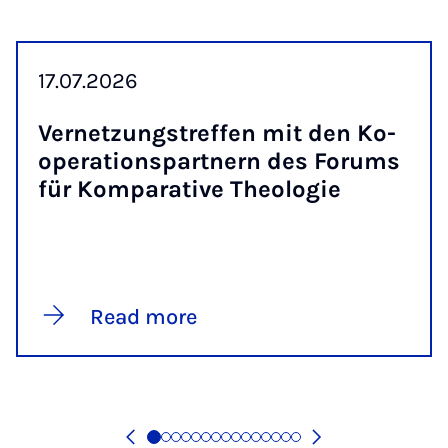
17.07.2026
Vernet­zung­stref­fen mit den Ko­
op­er­a­tion­spart­nern des For­ums
für Kom­par­at­ive Theo­lo­gie
Read more