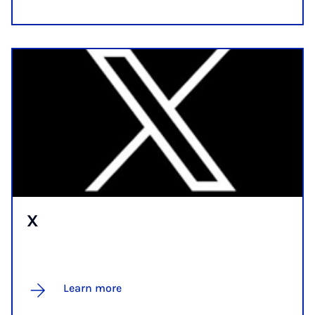
X
Learn more