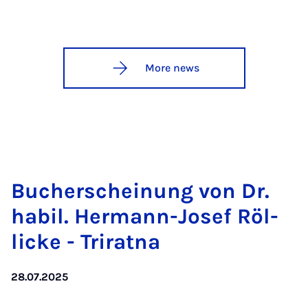
More news
Buch­er­schein­ung von Dr.
habil. Her­mann-Josef Röl­
licke - Tri­r­at­na
28.07.2025