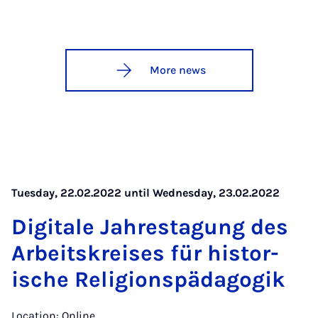
More news
Tuesday, 22.02.2022 until Wednesday, 23.02.2022
Di­gitale Jahresta­gung des
Arbeit­skre­ises für his­tor­
ische Re­li­gion­späd­ago­gik
Location: Online