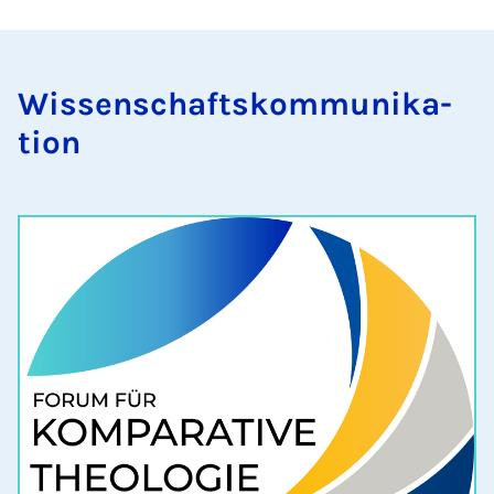
Wis­senschaft­skom­munika­
tion