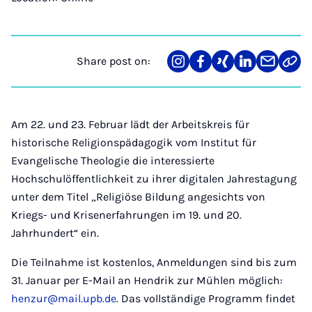
Share post on:
Share
Teilen
Teilen
Teilen
Teilen
Link
on
auf
auf
auf
über
kopi
Instagram
Facebook
Xing
LinkedIn
E-
Mail
Am 22. und 23. Februar lädt der Arbeitskreis für
historische Religionspädagogik vom Institut für
Evangelische Theologie die interessierte
Hochschulöffentlichkeit zu ihrer digitalen Jahrestagung
unter dem Titel „Religiöse Bildung angesichts von
Kriegs- und Krisenerfahrungen im 19. und 20.
Jahrhundert“ ein.
Die Teilnahme ist kostenlos, Anmeldungen sind bis zum
31. Januar per E-Mail an Hendrik zur Mühlen möglich:
henzur@mail.upb.de
. Das vollständige Programm findet