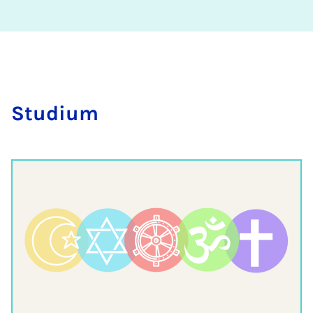
Stu­di­um