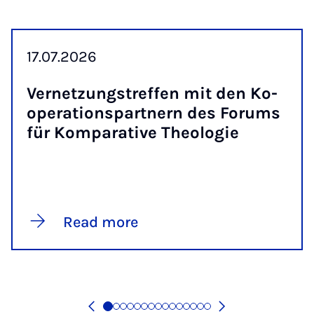
17.07.2026
Vernet­zung­stref­fen mit den Ko­
op­er­a­tion­spart­nern des For­ums
für Kom­par­at­ive Theo­lo­gie
Read more