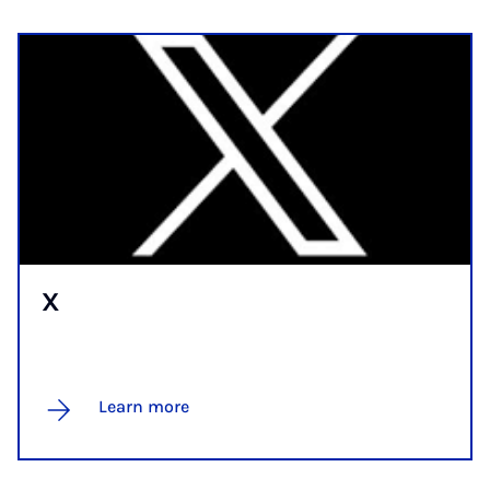
X
Learn more