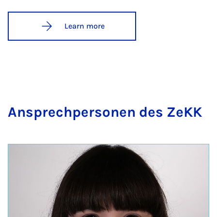
Learn more
An­s­prech­per­son­en des ZeKK