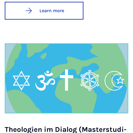
Learn more
Theo­lo­gien im Dia­log (Mas­ter­stud­i­