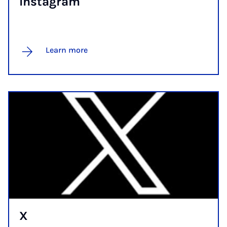
In­s­tagram
Learn more
X