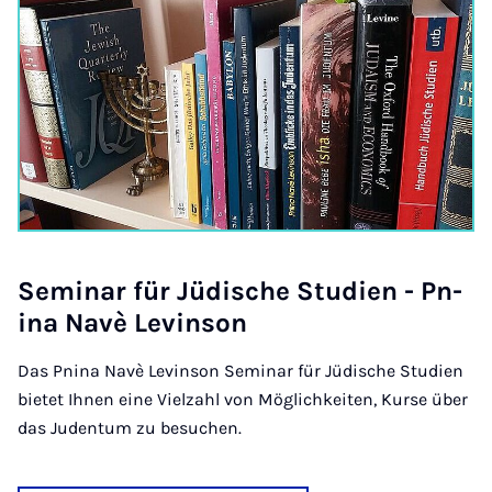
Sem­in­ar für Jüdis­che Stud­i­en - Pn­
ina Navè Lev­in­son
Das Pnina Navè Levinson Seminar für Jüdische Studien
bietet Ihnen eine Vielzahl von Möglichkeiten, Kurse über
das Judentum zu besuchen.