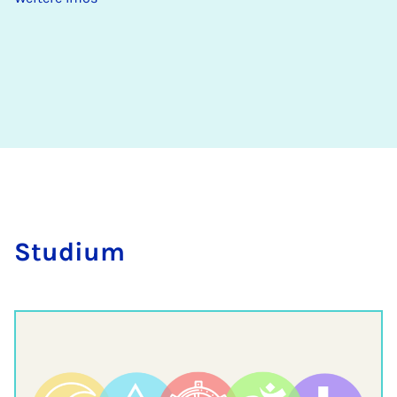
Stu­di­um