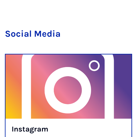
So­cial Me­dia
In­s­tagram