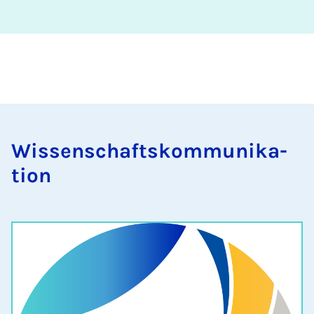
Wis­senschaft­skom­munika­
tion