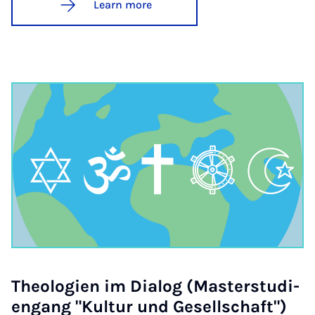
Learn more
Theo­lo­gien im Dia­log (Mas­ter­stud­i­
engang "Kul­tur und Gesell­schaft")