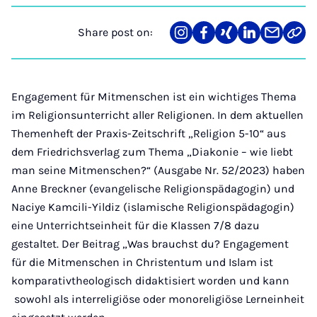
Share post on:
Share
Teilen
Teilen
Teilen
Teilen
Link
on
auf
auf
auf
über
kopi
Instagram
Facebook
Xing
LinkedIn
E-
Mail
Engagement für Mitmenschen ist ein wichtiges Thema
im Religionsunterricht aller Religionen. In dem aktuellen
Themenheft der Praxis-Zeitschrift „Religion 5-10“ aus
dem Friedrichsverlag zum Thema „Diakonie – wie liebt
man seine Mitmenschen?“ (Ausgabe Nr. 52/2023) haben
Anne Breckner (evangelische Religionspädagogin) und
Naciye Kamcili-Yildiz (islamische Religionspädagogin)
eine Unterrichtseinheit für die Klassen 7/8 dazu
gestaltet. Der Beitrag „Was brauchst du? Engagement
für die Mitmenschen in Christentum und Islam ist
komparativtheologisch didaktisiert worden und kann
sowohl als interreligiöse oder monoreligiöse Lerneinheit