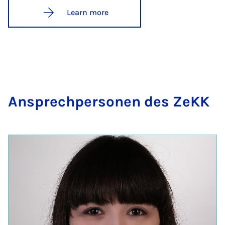
Learn more
An­s­prech­per­son­en des ZeKK