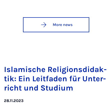
More news
Is­lamis­che Re­li­gionsdidak­
tik: Ein Leit­faden für Un­ter­
richt und Stu­di­um
28.11.2023