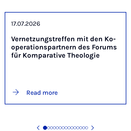
17.07.2026
Vernet­zung­stref­fen mit den Ko­
op­er­a­tion­spart­nern des For­ums
für Kom­par­at­ive Theo­lo­gie
Read more